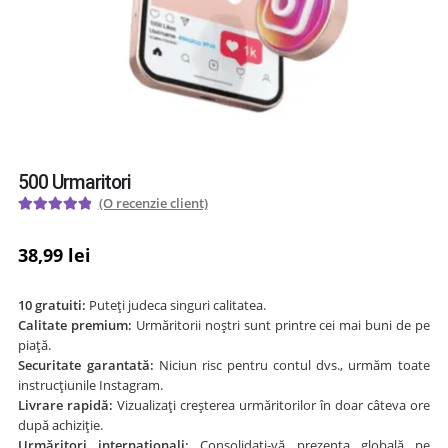
500 Urmaritori
(O recenzie client)
Evaluat la
5.00
din 5 pe
38,99
lei
baza unei
singure
10 gratuiti:
Puteți judeca singuri calitatea.
evaluări
Calitate premium:
Urmăritorii noștri sunt printre cei mai buni de pe
piață.
Securitate garantată:
Niciun risc pentru contul dvs., urmăm toate
instrucțiunile Instagram.
Livrare rapidă:
Vizualizați creșterea urmăritorilor în doar câteva ore
după achiziție.
Urmăritori internaționali:
Consolidați-vă prezența globală pe