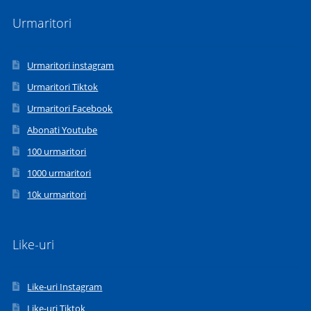
variații.
Urmaritori
Opțiunile
pot
fi
Urmaritori instagram
alese
în
Urmaritori Tiktok
pagina
Urmaritori Facebook
produsului.
Abonati Youtube
100 urmaritori
1000 urmaritori
10k urmaritori
Like-uri
Like-uri Instagram
Like-uri Tiktok