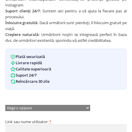
Instagram.
Suport clienți 24/7:
Suntem aici pentru a vă ajuta la fiecare pas al
procesului.
Înlocuire gratuită:
Dacă următorii sunt pierduți, îi înlocuim gratuit pe
viață.
Creștere naturală:
Urmăritorii noștri se integrează perfect în baza
dvs. de urmăritori existentă, sporindu-vă astfel credibilitatea.
Plată securizată
Livrare rapidă
Calitate superioară
Suport 24/7
Reîncărcare 30 zile
Quantity
Link sau nume utilizator:
*